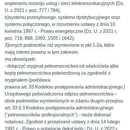
wspieraniu rozwoju usług i sieci telekomunikacyjnych (Dz.
U. z 2021 r. poz. 777 i 784),
b)systemu przesyłowego, systemu dystrybucyjnego oraz
systemu połączonego, w rozumieniu ustawy z dnia 10
kwietnia 1997 r. - Prawo energetyczne (Dz. U. z 2021 r.
poz. 716, 868, 1093, 1505 i 1642);
3)innych podmiotów niż wymienione w pkt 1-2a, które
mają interes prawny w tym zakresie.
ma obowiązek:
- dołączyć oryginał pełnomocnictwa od właściciela albo
kopię pełnomocnictwa potwierdzoną za zgodność z
oryginałem (podstawa
prawna art. 33 Kodeksu postępowania administracyjnego.)
Urzędowego poświadczenia odpisu pełnomocnictwa –
obok podmiotów wymienionych w zdaniu drugim przepisu
art. 33 § 3 Kodeksu postępowania administracyjnego
("pełnomocników profesjonalnych") - może dokonać
notariusz. Zgodnie z przepisami ustawy z dnia 14 lutego
1991 r. - Prawo o notariacie (tekst jedn.: Dz. U. z 2022 r.